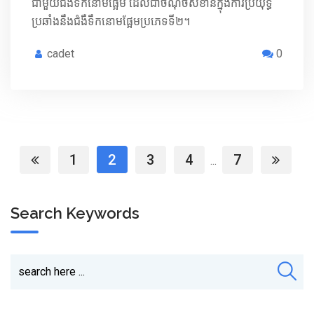
ជាមួយ​ជំងឺទឹកនោមផ្អែម ដែលជាចំណុចសំខាន់ក្នុងការប្រយុទ្ធ
ប្រឆាំងនឹងជំងឺទឹកនោមផ្អែមប្រភេទទី២​។
cadet
0
1
2
3
4
7
...
Search Keywords