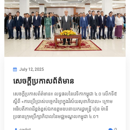
July 12, 2025
សេចក្ដីប្រកាសព័ត៌មាន
សេចក្ដីប្រកាសព័ត៌មាន៖ លទ្ធផលនៃវេទិកាកម្ពុជា ៤.០ លើកទី៥
ស្តីពី «ការប្រើប្រាស់បច្ចេកវិទ្យាក្នុងវិស័យសុខាភិបាល» ក្រោម
អធិបតីភាពដ៏ខ្ពង់ខ្ពស់ឯកឧត្តមឧបនាយករដ្ឋមន្ត្រី ហ៊ុន ម៉ានី
ប្រធានក្រុមប្រឹក្សាភិបាលនៃមជ្ឈមណ្ឌលកម្ពុជា ៤.០។
cadet
0