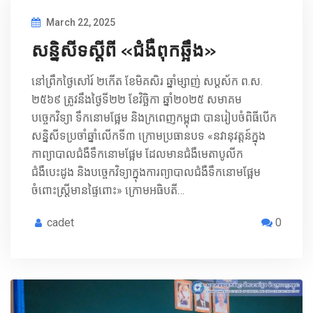
March 22, 2025
សន្និសីទស្ដីពី «ជំងឺពុកឆ្អឹង»
នៅព្រឹកថ្ងៃសៅរ៍ ២កើត ខែមិគសិរ ឆ្នាំម្សាញ់ សប្ដស័ក ព.ស.
២៥៦៩ ត្រូវនឹងថ្ងៃទី២២ ខែវិច្ឆិកា ឆ្នាំ២០២៥ សមាគម
បច្ចេកវិទ្យា ទឹកនោមផ្អែម និងក្រពេញកម្ពុជា បានរៀបចំពិធីបើក
សន្និសីទប្រចាំឆ្នាំលើកទី៣ ក្រោមប្រធានបទ «នវានុវត្តន៍ក្នុង
កាព្យាបាលជំងឺទឹកនោមផ្អែម ដែលមានជំងឺមេតាបូលីក
ជំងឺបេះដូង និងបច្ចេកវិទ្យាក្នុងការព្យាបាលជំងឺទឹកនោមផ្អែម
ចំពោះស្រ្តីមានផ្ទៃពោះ» ក្រោមអធិបតី…
cadet
0