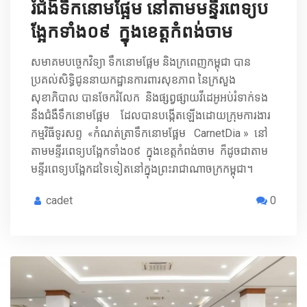
រំ​ជំងឺទឹកនោមផ្អែម នៅតាមមន្ទីរពេទ្យប
ង្អែកទាំង០៩ ក្នុងខេត្តកំពង់ចាម
សមាគមបច្ចេកវិទ្យា​ ទឹកនោមផ្អែម និងក្រពេញកម្ពុជា បាន
ប្រគល់សិទ្ធិជូននាយកដ្ឋានការពារសុខភាព នៃក្រសួង
សុខាភិបាល បានចែករំលែក ​និងផ្សព្វផ្សាយវីដេអូអប់រំ​ទាក់ទង
នឹងជំងឺទឹកនោមផ្អែម ​​ ដែលបានបង្កើតឡើងដោយក្រុមការងារ
កម្មវិធីទូរសព្ទ «កំណត់ត្រាទឹកនោមផ្អែម CarnetDia » នៅ
តាមមន្ទីរពេទ្យបង្អែកទាំង០៩ ក្នុងខេត្តកំពង់ចាម​​​ ​ ក៏ដូចជាតាម
មន្ទីរពេទ្យបង្អែកដទៃទៀតនៅក្នុងព្រះរាជាណាចក្រកម្ពុជា។
cadet
0