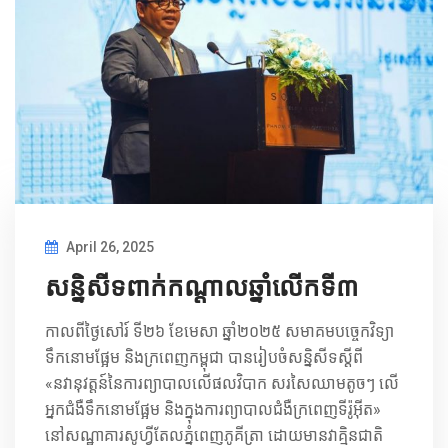
April 26, 2025
សន្និសីទពាក់កណ្ដាលឆ្នាំលេីកទី៣
កាលពីថ្ងៃសៅរ៍ ទី២៦ ខែមេសា ឆ្នាំ២០២៥ សមាគមបច្ចេកវិទ្យា
ទឹកនោមផ្អែម និងក្រពេញកម្ពុជា បានរៀបចំសន្និសីទស្ដីពី
«នវានុវត្តន៍នៃការព្យាបាលលើផលវិបាក សរសៃឈាមតូចៗ លើ
អ្នកជំងឺទឹកនោមផ្អែម និងក្នុងការព្យាបាលជំងឺក្រពេញទីរ៉ូអ៊ីត»
នៅសណ្ឋាគារសូហ្វីតែលភ្នំពេញភូគីត្រា ដោយមានវាគ្មិនជាតិ