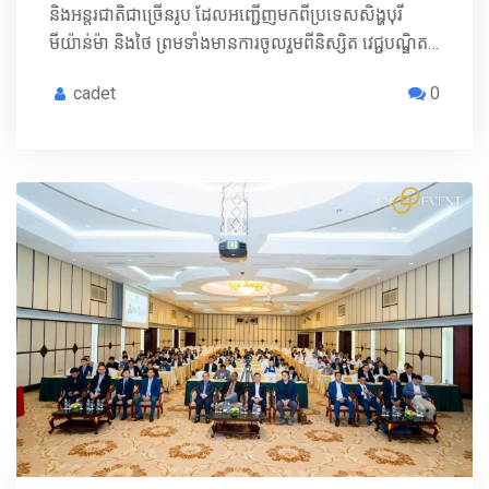
និងអន្តរជាតិជាច្រើនរូប ដែលអញ្ជើញមកពីប្រទេសសិង្ហបុរី
មីយ៉ាន់ម៉ា និងថៃ ព្រមទាំងមានការចូលរួមពីនិស្សិត វេជ្ជបណ្ឌិត…
cadet
0