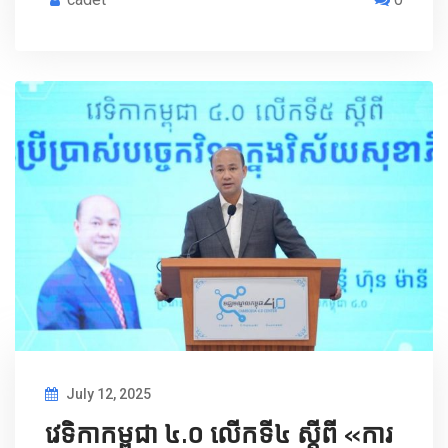
July 12, 2025
វេទិកាកម្ពុជា ៤.០ លើកទី៤ ស្ដីពី «ការ