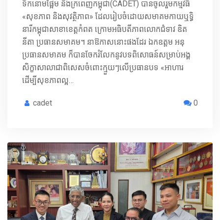
ទឹកនោមផ្អែម និងក្រពេញកម្ពុជា(CADET) បានចូលរួមកម្មវិធី
«សុខភាព និងសុវត្ថិភាព» ដែលរៀបចំដោយសមាគមកាយឬទ្ធិ
នារីកម្ពុជាសាខាខេត្តកំពត ក្រោមអធិបតីភាពលោកជំទាវ ឌិត
នីតា ប្រធានសមាគម។ នាឱកាសនោះផងដែរ ឯកឧត្តម អនុ
ប្រធានសមាគម ក៏បានចែករំលែកនូវបទពិសោធន៍សម្រាប់អង្គ
សិក្ខាសាលាជាពិសេសចំពោះក្មួយៗលើប្រធានបទ «អាហារ
ដើម្បីសុខភាពល្អ…
cadet
0