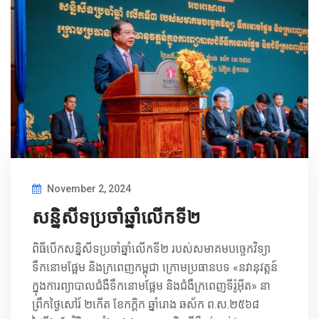
November 2, 2024
សន្និសីទប្រចាំឆ្នាំលេីកទី២
ពិធីបើកសន្និសីទប្រចាំឆ្នាំលើកទី២ របស់សមាគមបច្ចេកវិទ្យា
ទឹកនោមផ្អែម និងក្រពេញកម្ពុជា ក្រោមប្រធានបទ «នវានុវត្តន៍
ក្នុងការព្យាបាលជំងឺទឹកនោមផ្អែម និងជំងឺក្រពេញទីរ៉ូអ៊ីត» នា
ព្រឹកថ្ងៃសៅរ៍ ២កើត ខែកក្តិក ឆ្នាំរោង ឆស័ក ព.ស.២៥៦៨