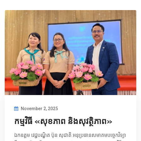
November 2, 2025
កម្មវិធី «សុខភាព និងសុវត្ថិភាព»
ឯកឧត្តម វេជ្ជបណ្ឌិត ប៊ុន សុជាតិ អនុប្រធានសមាគមបច្ចេកវិទ្យា