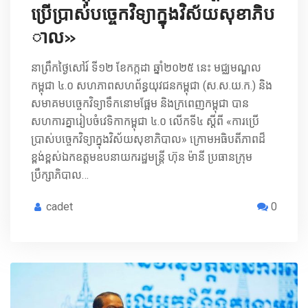
ប្រើប្រាស់បច្ចេកវិទ្យាក្នុងវិស័យសុខាភិប
ាល»
នាព្រឹកថ្ងៃសៅរ៍ ទី១២ ខែកក្កដា ឆ្នាំ២០២៥ នេះ មជ្ឈមណ្ឌល
កម្ពុជា ៤.០ សហភាពសហព័ន្ធយុវជនកម្ពុជា (ស.ស.យ.ក.) និង
សមាគមបច្ចេកវិទ្យាទឹកនោមផ្អែម និងក្រពេញកម្ពុជា បាន
សហការគ្នារៀបចំវេទិកាកម្ពុជា ៤.០ លើកទី៤ ស្ដីពី «ការប្រើ
ប្រាស់បច្ចេកវិទ្យាក្នុងវិស័យសុខាភិបាល» ក្រោមអធិបតីភាពដ៏
ខ្ពង់ខ្ពស់ឯកឧត្ដមឧបនាយករដ្ឋមន្រ្តី ហ៊ុន ម៉ានី ប្រធានក្រុម
ប្រឹក្សាភិបាល…
cadet
0