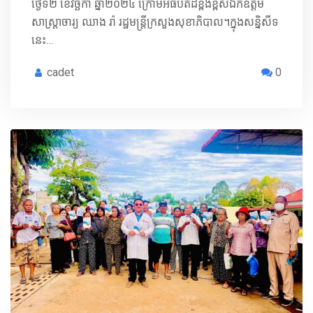
ថ្ងៃទី២ ខែវិច្ឆិកា ឆ្នាំ២០២៤ ក្រោមអធិបតីដ៏ខ្ពង់ខ្ពស់ឯកឧត្តម
សាស្រ្តាចារ្យ ឈាង រ៉ា រដ្ឋមន្រ្តីក្រសួងសុខាភិបាល។ក្នុងសន្និសីទ
នេះ…
cadet
0