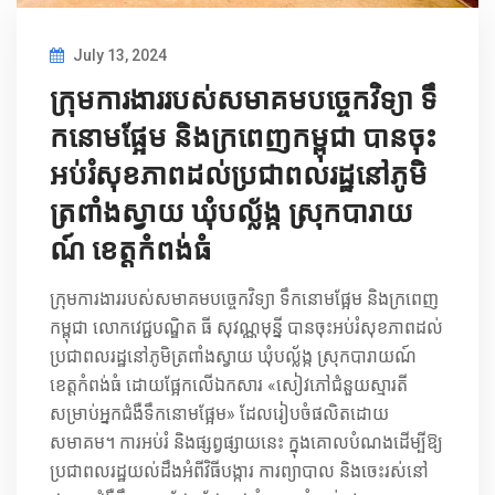
July 13, 2024
ក្រុមការងាររបស់សមាគមបច្ចេកវិទ្យា ទឹ
កនោមផ្អែម និងក្រពេញកម្ពុជា​ បានចុះ
អប់រំសុខភាពដល់ប្រជាពលរដ្ឋនៅភូមិ​
ត្រពាំងស្វាយ​ ឃុំបល្ល័ង្ក​ ស្រុកបារាយ
ណ៍​ ខេត្តកំពង់ធំ
ក្រុមការងាររបស់សមាគមបច្ចេកវិទ្យា ទឹកនោមផ្អែម និងក្រពេញ
កម្ពុជា លោកវេជ្ជបណ្ឌិត​ ធី​ សុវណ្ណមុន្នី​ បានចុះអប់រំសុខភាពដល់
ប្រជាពលរដ្ឋនៅភូមិ​ត្រពាំងស្វាយ​ ឃុំបល្ល័ង្ក​ ស្រុកបារាយណ៍​
ខេត្តកំពង់ធំ ដោយផ្អែកលេីឯកសារ «សៀវភៅជំនួយស្មារតី​
សម្រាប់អ្នកជំងឺទឹកនោមផ្អែម» ដែលរៀបចំផលិតដោយ
សមាគម។ ការអប់រំ និងផ្សព្វផ្សាយនេះ ក្នុងគោលបំណងដើម្បីឱ្យ
ប្រជាពលរដ្ឋយល់ដឹងអំពីវិធីបង្ការ​ ការព្យាបាល​ និងចេះរស់នៅ